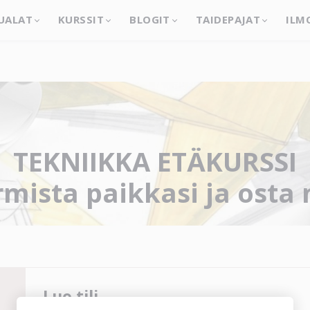
UALAT
KURSSIT
BLOGIT
TAIDEPAJAT
ILM
TEKNIIKKA ETÄKURSSI
mista paikkasi ja osta 
Luo tili