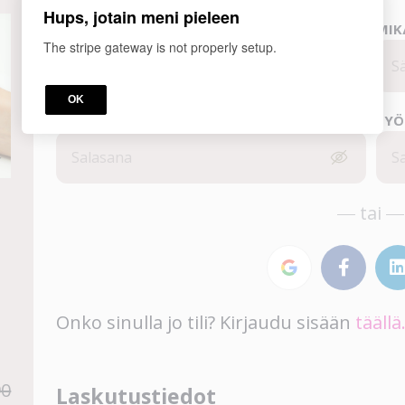
Hups, jotain meni pieleen
*
MIKÄ ON NIMESI?
MIK
The stripe gateway is not properly setup.
OK
*
SALASANASI?
SYÖ
tai
Onko sinulla jo tili? Kirjaudu sisään
täällä
90
Laskutustiedot