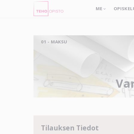
ME
OPISKEL
01 - MAKSU
Var
Tilauksen Tiedot