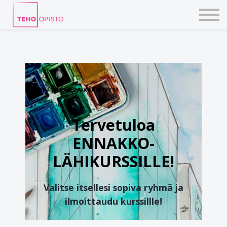
KURSSIT
BLOGIT
TAIDEPAJAT
ILMOITTAUDU
KIRJAUDU TEHOVERKKOON
01 - VARAA PAIKKASI NYT!
Tervetuloa
ENNAKKO-
LÄHIKURSSILLE!
Valitse itsellesi sopiva ryhmä ja
ilmoittaudu kurssillle!