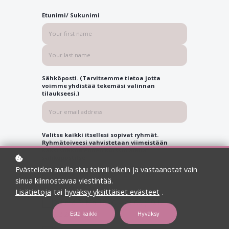
Etunimi/ Sukunimi
Sähköposti. (Tarvitsemme tietoa jotta
voimme yhdistää tekemäsi valinnan
tilaukseesi.)
Valitse kaikki itsellesi sopivat ryhmät.
Ryhmätoiveesi vahvistetaan viimeistään
kaksi viikkoa ennen kurssin alkua
sähköpostitse.
Evästeiden avulla sivu toimii oikein ja vastaanotat vain
Ryhmä 1: To 17.30 – 20.30 (8.1. –
sinua kiinnostavaa viestintää.
22.1.2026)
Lisätietoja
tai
hyväksy yksittäiset evästeet
.
Ryhmä 2: Ma 18.00 – 21.00 (19.1. –
2.2.2026)
Estä kaikki
Hyväksy