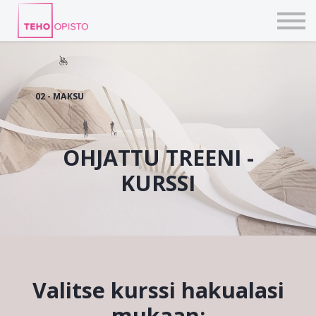
KURSSIT
BLOGIT
TAIDEPAJAT
ILMOITTAUDU
KIRJAUDU TEHOVERKKOON
02 - MAKSU
OHJATTU TREENI -
KURSSI
Valitse kurssi hakualasi
mukaan: