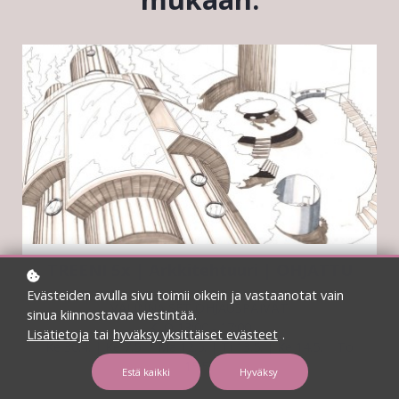
TREENI 5x | Arkkitehtuuri | OHJATTU
Evästeiden avulla sivu toimii oikein ja vastaanotat vain
VALINNAISET OHJAUSPÄIVÄT
sinua kiinnostavaa viestintää.
KLO 13:00 - 17:00
Lisätietoja
tai
hyväksy yksittäiset evästeet
.
Ke 30.4. | Ke 7.5. | Ma 12.5. | Ti 13.5. | Ke 14.5. | To
15.5.
Estä kaikki
Hyväksy