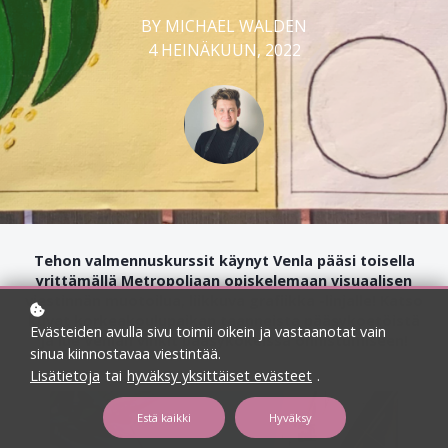
BY MICHAEL WALDEN
4 HEINÄKUUN, 2022
Tehon valmennuskurssit käynyt Venla pääsi toisella
yrittämällä Metropoliaan opiskelemaan visuaalisen
viestinnän muotoilua, liikkuva grafiikka -linjalle! Katso
kuvat korkeakoulupaikan taanneista pääsykoetöistä
Evästeiden avulla sivu toimii oikein ja vastaanotat vain
ja lue Venlan vinkit pääsykokeissa onnistumiseen!
sinua kiinnostavaa viestintää.
Lisätietoja
tai
hyväksy yksittäiset evästeet
.
Estä kaikki
Hyväksy