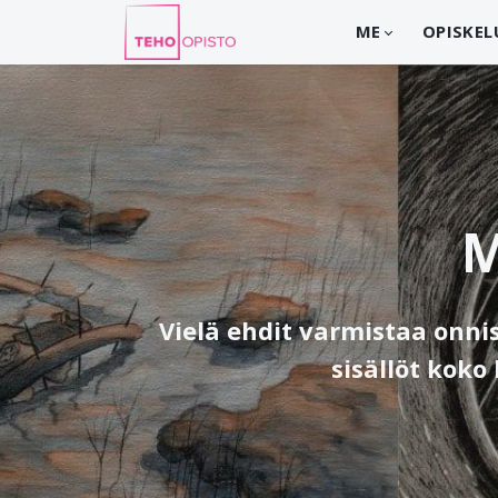
ME
OPISKEL
M
Vielä ehdit varmistaa onnis
sisällöt koko