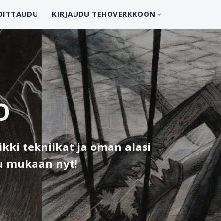
OITTAUDU
KIRJAUDU TEHOVERKKOON
TO
ikki tekniikat ja oman alasi
du mukaan nyt!