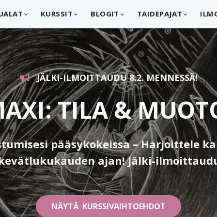
UALAT
KURSSIT
BLOGIT
TAIDEPAJAT
ILM
JÄLKI-
ILMOITTAUDU 8.2. MENNESSÄ!
AXI: TILA & MUO
tumisesi pääsykokeissa – Harjoittele ka
 kevätlukukauden ajan! Jälki-ilmoittau
NÄYTÄ KURSSIVAIHTOEHDOT