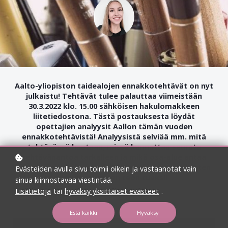
Aalto-yliopiston taidealojen ennakkotehtävät on nyt
julkaistu! Tehtävät tulee palauttaa viimeistään
30.3.2022 klo. 15.00 sähköisen hakulomakkeen
liitetiedostona. Tästä postauksesta löydät
opettajien analyysit Aallon tämän vuoden
ennakkotehtävistä! Analyysistä selviää mm. mitä
tehtävässä haetaan, missä kannattaa seurata
tehtävänantoa tarkalleen ja mikä osa-alue antaa
enemmän tilaa luovuudelle. Nappaa ammattilaisten
Evästeiden avulla sivu toimii oikein ja vastaanotat vain
vinkit tehtävien teon tueksi!
sinua kiinnostavaa viestintää.
Lisätietoja
tai
hyväksy yksittäiset evästeet
.
Estä kaikki
Hyväksy