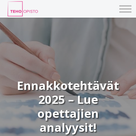
KURSSIT
BLOGIT
TAIDEPAJAT
ILMOITTAUDU
KIRJAUDU TEHOVERKKOON
Ennakkotehtävät
2025 – Lue
opettajien
analyysit!