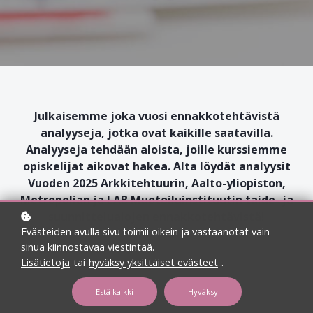
Julkaisemme joka vuosi ennakkotehtävistä
analyyseja, jotka ovat kaikille saatavilla.
Analyyseja tehdään aloista, joille kurssiemme
opiskelijat aikovat hakea. Alta löydät analyysit
Vuoden 2025 Arkkitehtuurin, Aalto-yliopiston,
Metropolian ja LAB Muotoiluinstituutin taide- ja
suunnittelualojen ennakkotehtävistä!
Evästeiden avulla sivu toimii oikein ja vastaanotat vain
sinua kiinnostavaa viestintää.
Lisätietoja
tai
hyväksy yksittäiset evästeet
.
Estä kaikki
Hyväksy